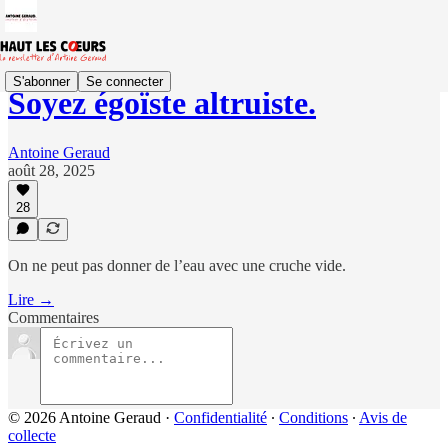
S'abonner
Se connecter
Soyez égoïste altruiste.
Antoine Geraud
août 28, 2025
28
On ne peut pas donner de l’eau avec une cruche vide.
Lire →
Commentaires
© 2026 Antoine Geraud
·
Confidentialité
∙
Conditions
∙
Avis de
collecte