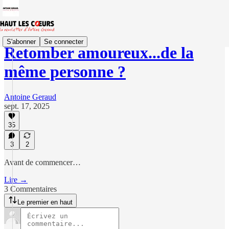
S'abonner
Se connecter
Retomber amoureux...de la
même personne ?
Antoine Geraud
sept. 17, 2025
35
3
2
Avant de commencer…
Lire →
3 Commentaires
Le premier en haut