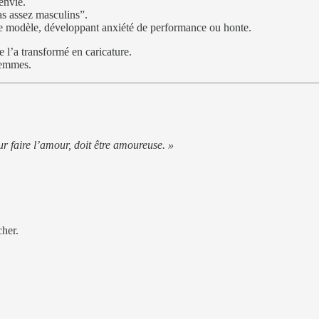
envie.
as assez masculins”.
 ce modèle, développant anxiété de performance ou honte.
e l’a transformé en caricature.
femmes.
 faire l’amour, doit être amoureuse. »
cher.