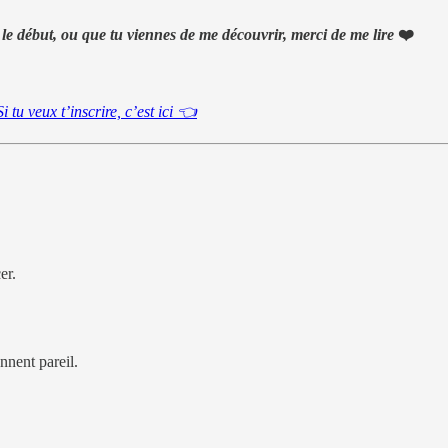
 le début, ou que tu viennes de me découvrir, merci de me lire
❤️
Si tu veux t’inscrire, c’est ici 👈
er.
onnent pareil.