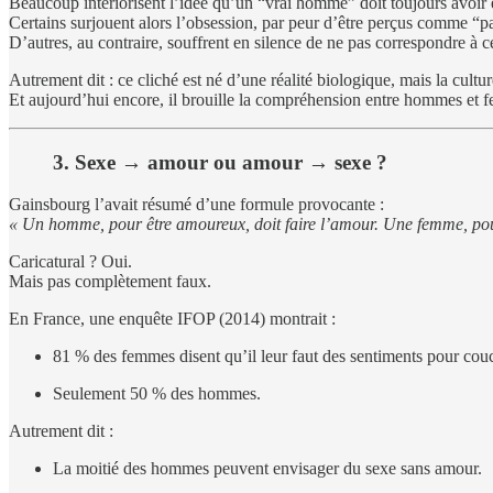
Beaucoup intériorisent l’idée qu’un “vrai homme” doit toujours avoir 
Certains surjouent alors l’obsession, par peur d’être perçus comme “p
D’autres, au contraire, souffrent en silence de ne pas correspondre à
Autrement dit : ce cliché est né d’une réalité biologique, mais la cultur
Et aujourd’hui encore, il brouille la compréhension entre hommes et 
3. Sexe → amour ou amour → sexe ?
Gainsbourg l’avait résumé d’une formule provocante :
« Un homme, pour être amoureux, doit faire l’amour. Une femme, pour
Caricatural ? Oui.
Mais pas complètement faux.
En France, une enquête IFOP (2014) montrait :
81 % des femmes disent qu’il leur faut des sentiments pour cou
Seulement 50 % des hommes.
Autrement dit :
La moitié des hommes peuvent envisager du sexe sans amour.