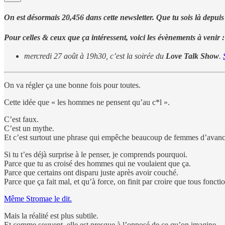
On est désormais 20,456 dans cette newsletter. Que tu sois là depuis
Pour celles & ceux que ça intéressent, voici les évènements à venir :
mercredi 27 août à 19h30, c’est la soirée du
Love Talk Show
.
On va régler ça une bonne fois pour toutes.
Cette idée que « les hommes ne pensent qu’au c*l ».
C’est faux.
C’est un mythe.
Et c’est surtout une phrase qui empêche beaucoup de femmes d’avanc
Si tu t’es déjà surprise à le penser, je comprends pourquoi.
Parce que tu as croisé des hommes qui ne voulaient que ça.
Parce que certains ont disparu juste après avoir couché.
Parce que ça fait mal, et qu’à force, on finit par croire que tous foncti
Même Stromae le dit.
Mais la réalité est plus subtile.
Et comme souvent, elle est presque à l’opposé de ce qu’on imagine.