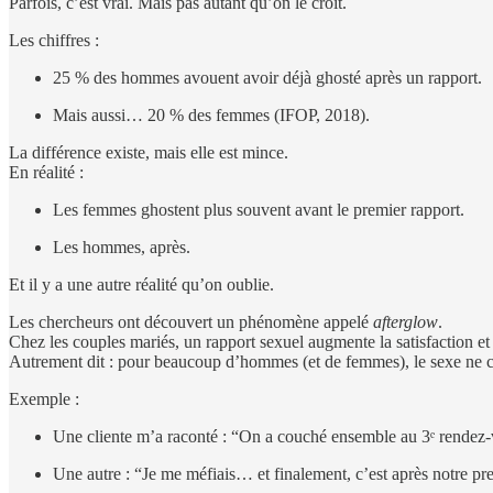
Parfois, c’est vrai. Mais pas autant qu’on le croit.
Les chiffres :
25 % des hommes avouent avoir déjà ghosté après un rapport.
Mais aussi… 20 % des femmes (IFOP, 2018).
La différence existe, mais elle est mince.
En réalité :
Les femmes ghostent plus souvent avant le premier rapport.
Les hommes, après.
Et il y a une autre réalité qu’on oublie.
Les chercheurs ont découvert un phénomène appelé
afterglow
.
Chez les couples mariés, un rapport sexuel augmente la satisfaction et
Autrement dit : pour beaucoup d’hommes (et de femmes), le sexe ne c
Exemple :
Une cliente m’a raconté : “On a couché ensemble au 3ᵉ rendez-vou
Une autre : “Je me méfiais… et finalement, c’est après notre pre