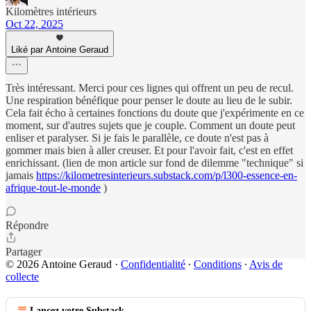
Kilomètres intérieurs
Oct 22, 2025
Liké par Antoine Geraud
Très intéressant. Merci pour ces lignes qui offrent un peu de recul.
Une respiration bénéfique pour penser le doute au lieu de le subir.
Cela fait écho à certaines fonctions du doute que j'expérimente en ce
moment, sur d'autres sujets que je couple. Comment un doute peut
enliser et paralyser. Si je fais le parallèle, ce doute n'est pas à
gommer mais bien à aller creuser. Et pour l'avoir fait, c'est en effet
enrichissant. (lien de mon article sur fond de dilemme "technique" si
jamais
https://kilometresinterieurs.substack.com/p/l300-essence-en-
afrique-tout-le-monde
)
Répondre
Partager
© 2026 Antoine Geraud
·
Confidentialité
∙
Conditions
∙
Avis de
collecte
Lancez votre Substack