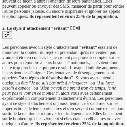
souvent de façon à attirer l'attention de leurs partenaires. Elles
peuvent appeler ou envoyer des SMS, menacer de partir pour rendre
l'autre personne jalouse, ou encore disparaitre et ignorer les appels
téléphoniques.
Ils représentent environ 25% de la population.
2. Le style d’attachement “évitant” 🏃‍♂️💨
Les personnes avec un style d’attachement
“évitant”
essaient de
minimiser la douleur du rejet en prétendant qu'ils ne veulent pas
vraiment être en contact. Ils ne croient pas pouvoir compter sur les
autres pour répondre à leurs besoins émotionnels, ils évitent donc
d'être trop proches de qui que ce soit. Lorsque l'intimité augmente,
ils essaient de s'éloigner. Ces tentatives de désengagement sont
appelées
"stratégies de désactivation".
Si vous avez entendu
quelqu'un dire
"Je ne suis pas prêt à m'engager"
ou
"J'ai juste
besoin d'espace"
ou
"Mon travail me prend trop de temps, je ne
peux pas te voir en ce moment"
, alors vous avez certainement
expérimenté un comportement d'attachement évitant. Les personnes
ayant ce style d'attachement ont aussi tendance à s'attarder sur les
imperfections de leurs partenaires et s'en servent comme excuse pour
sortir de la relation et retrouver leur indépendance. Elles fantasment
sur le bonheur qu'elles vivraient si elles étaient célibataires ou avec
quelqu'un d'autre.
Ils représentent environ 25% de la population.