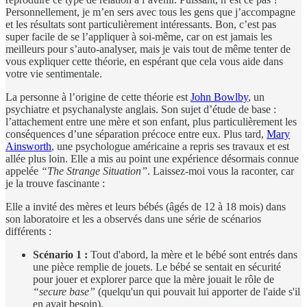
Personnellement, je m’en sers avec tous les gens que j’accompagne
et les résultats sont particulièrement intéressants. Bon, c’est pas
super facile de se l’appliquer à soi-même, car on est jamais les
meilleurs pour s’auto-analyser, mais je vais tout de même tenter de
vous expliquer cette théorie, en espérant que cela vous aide dans
votre vie sentimentale.
La personne à l’origine de cette théorie est
John Bowlby
, un
psychiatre et psychanalyste anglais. Son sujet d’étude de base :
l’attachement entre une mère et son enfant, plus particulièrement les
conséquences d’une séparation précoce entre eux. Plus tard,
Mary
Ainsworth
, une psychologue américaine a repris ses travaux et est
allée plus loin. Elle a mis au point une expérience désormais connue
appelée
“The Strange Situation”
. Laissez-moi vous la raconter, car
je la trouve fascinante :
Elle a invité des mères et leurs bébés (âgés de 12 à 18 mois) dans
son laboratoire et les a observés dans une série de scénarios
différents :
Scénario 1 :
Tout d'abord, la mère et le bébé sont entrés dans
une pièce remplie de jouets. Le bébé se sentait en sécurité
pour jouer et explorer parce que la mère jouait le rôle de
“secure base”
(quelqu'un qui pouvait lui apporter de l'aide s'il
en avait besoin).