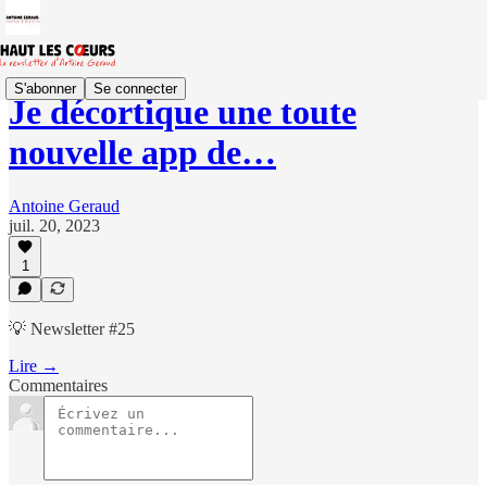
S'abonner
Se connecter
Je décortique une toute
nouvelle app de…
Antoine Geraud
juil. 20, 2023
1
💡 Newsletter #25
Lire →
Commentaires