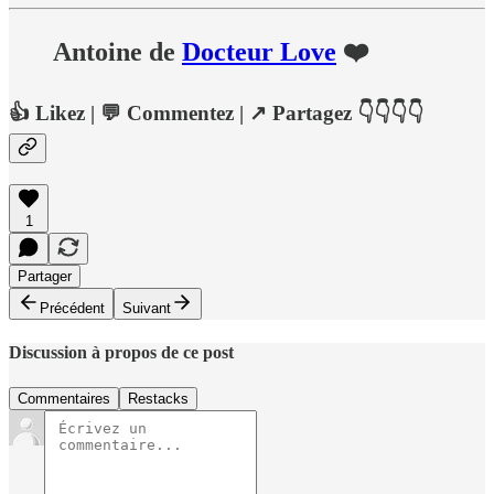
Antoine de
Docteur Love
❤️
👍
Likez
| 💬
Commentez
| ↗️
Partagez 👇👇👇👇
1
Partager
Précédent
Suivant
Discussion à propos de ce post
Commentaires
Restacks