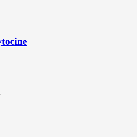
tocine
"