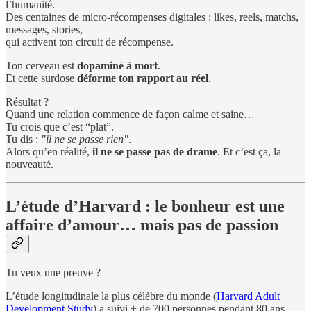
l’humanité.
Des centaines de micro-récompenses digitales : likes, reels, matchs,
messages, stories,
qui activent ton circuit de récompense.
Ton cerveau est
dopaminé à mort
.
Et cette surdose
déforme ton rapport au réel
.
Résultat ?
Quand une relation commence de façon calme et saine…
Tu crois que c’est “plat”.
Tu dis :
"il ne se passe rien"
.
Alors qu’en réalité,
il ne se passe pas de drame
. Et c’est ça, la
nouveauté.
L’étude d’Harvard : le bonheur est une
affaire d’amour… mais pas de passion
Tu veux une preuve ?
L’étude longitudinale la plus célèbre du monde (
Harvard Adult
Development Study
) a suivi + de 700 personnes pendant 80 ans.