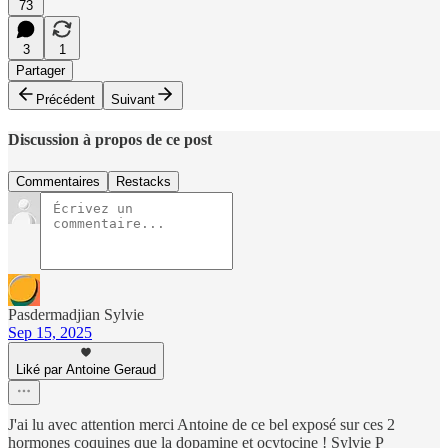
73
3
1
Partager
Précédent
Suivant
Discussion à propos de ce post
Commentaires
Restacks
Pasdermadjian Sylvie
Sep 15, 2025
Liké par Antoine Geraud
J'ai lu avec attention merci Antoine de ce bel exposé sur ces 2
hormones coquines que la dopamine et ocytocine ! Sylvie P