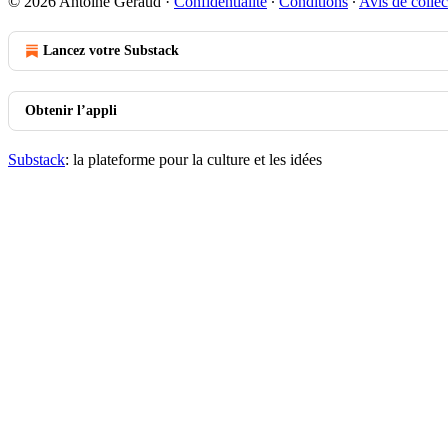
© 2026 Antoine Geraud
·
Confidentialité
∙
Conditions
∙
Avis de collec
Lancez votre Substack
Obtenir l’appli
Substack
: la plateforme pour la culture et les idées