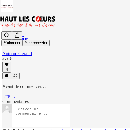
3 mois.
S'abonner
Se connecter
Antoine Geraud
avr. 8
4
Avant de commencer…
Lire →
Commentaires