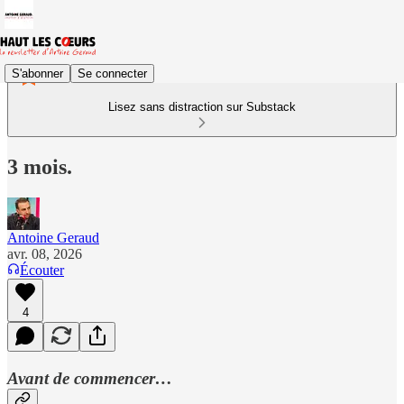
S'abonner
Se connecter
Lisez sans distraction sur Substack
3 mois.
Antoine Geraud
avr. 08, 2026
Écouter
4
Avant de commencer…