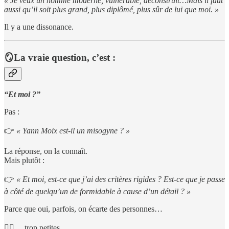
« Je veux un homme moderne, vulnérable, déconstruit…Mais il faut
aussi qu’il soit plus grand, plus diplômé, plus sûr de lui que moi. »
Il y a une dissonance.
🪞La vraie question, c’est :
“Et moi ?”
Pas :
👉
« Yann Moix est-il un misogyne ? »
La réponse, on la connaît.
Mais plutôt :
👉
« Et moi, est-ce que j’ai des critères rigides ? Est-ce que je passe
à côté de quelqu’un de formidable à cause d’un détail ? »
Parce que oui, parfois, on écarte des personnes…
🧍‍♂️ …trop petites