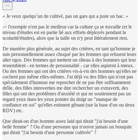
« Je veux quelqu’un de cultivé, pas un gars qui a juste un bac. »
-> l'exemple n'est pas le meilleur car la culture ça se travaille (et le
niveau d'études est en partie lié aux efforts déployés pendant la
scolarité/études), alors que la taille on n'y peut littéralement rien.
De manière plus générale, au sujet des critères, en tant qu'homme je
suis personnellement assez choqué par les femmes qui refusent leurs
alter egos. Des femmes qui mettent un râteau à des hommes qui leur
ressemblent - en termes de personnalité - car elles aspirent à mieux.
Ou des femmes qui ont des critères vis-à-vis des hommes qu'elles ne
cochent pas même elles-mêmes. J'ai déjà vu des filles qui n'ont pas
spécialement d'humour me reprocher de ne pas être suffisamment
drôle, des filles introverties me dire rechercher un extraverti, des
filles qui ont des problèmes d'anxiété et qui ne soutiennent pas un
regard yeux dans les yeux pointer du doigt un "manque de
confiance en soi" qu'elles estiment gênant (sur la base d'un ou deux
RDV) etc.
Que dirait-on d'un homme assez laid qui dirait "j'ai besoin d'une
belle femme" ? Ou d'une personne qui n'ouvre jamais un bouquin
qui dirait "j'ai besoin d'une personne cultivée" ?