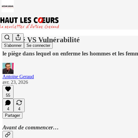
Virilité VS Vulnérabilité
S'abonner
Se connecter
le piège dans lequel on enferme les hommes et les fem
Antoine Geraud
avr. 23, 2026
55
4
4
Partager
Avant de commencer…