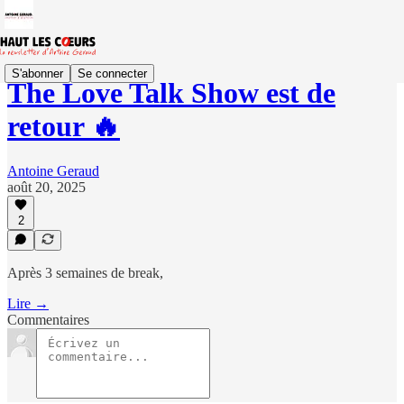
S'abonner
Se connecter
The Love Talk Show est de
retour 🔥
Antoine Geraud
août 20, 2025
2
Après 3 semaines de break,
Lire →
Commentaires