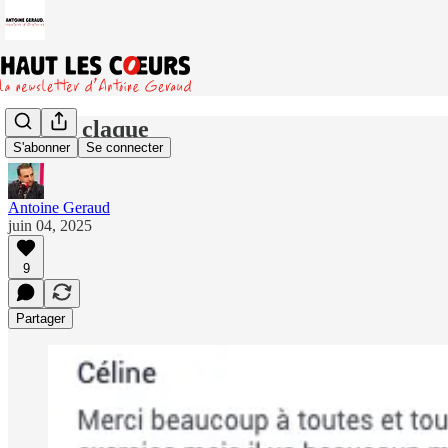
Quelle claque
S'abonner
Se connecter
Antoine Geraud
juin 04, 2025
9
Partager