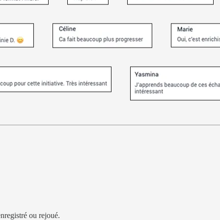
nregistré ou rejoué.