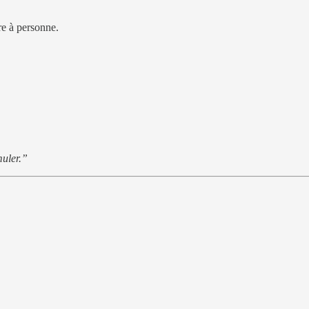
ire à personne.
muler.”