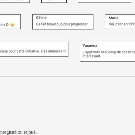
nregistré ou rejoué.