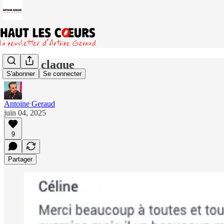
Quelle claque
S'abonner
Se connecter
Antoine Geraud
juin 04, 2025
9
Partager