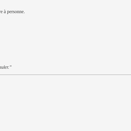
ire à personne.
muler.”