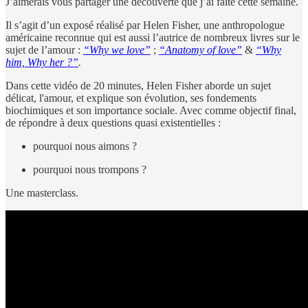
J’aimerais vous partager une découverte que j’ai faite cette semaine.
Il s’agit d’un exposé réalisé par Helen Fisher, une anthropologue
américaine reconnue qui est aussi l’autrice de nombreux livres sur le
sujet de l’amour :
“Why we love”
;
“Anatomy of love”
&
“Why
him, Why her ?”
.
Dans cette vidéo de 20 minutes, Helen Fisher aborde un sujet
délicat, l'amour, et explique son évolution, ses fondements
biochimiques et son importance sociale. Avec comme objectif final,
de répondre à deux questions quasi existentielles :
pourquoi nous aimons ?
pourquoi nous trompons ?
Une masterclass.