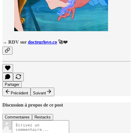
→ RDV sur
docteurlove.co
🚀❤️
Partager
Précédent
Suivant
Discussion à propos de ce post
Commentaires
Restacks