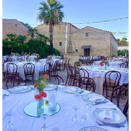
Sinon, nous étions en Sicile pour un mariage. Et je peux vous dire une chose :
les Siciliens, côté mariage, c'est pas des amateurs
5
Partager
Précédent
Suivant
Discussion à propos de ce post
Commentaires
Restacks