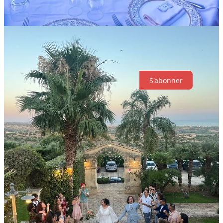
meilleur
Dernier
Discussions
Aucun post
Tout à fait prêt. Qu'avez-vous pour moi ?
S'abonner
© 2026 Antoine Geraud
·
Confidentialité
∙
Conditions
∙
Avis de
collecte
Lancez votre Substack
Obtenir l’appli
Substack
: la plateforme pour la culture et les idées