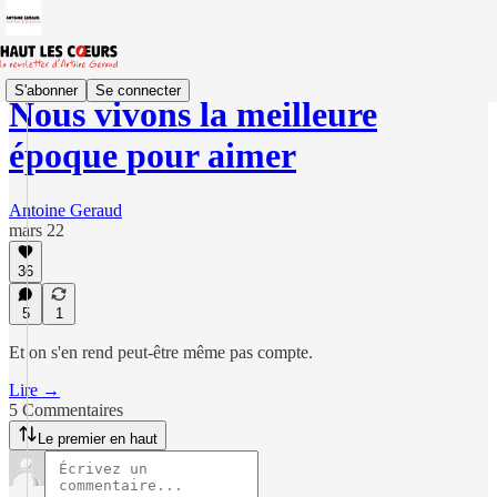
S'abonner
Se connecter
Nous vivons la meilleure
époque pour aimer
Antoine Geraud
mars 22
36
5
1
Et on s'en rend peut-être même pas compte.
Lire →
5 Commentaires
Le premier en haut