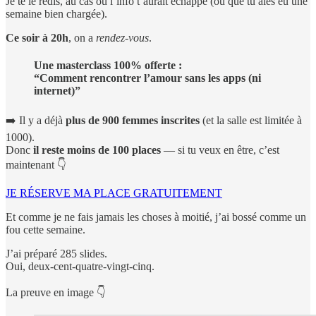
Je te le redis, au cas où l’info t’aurait échappé (ou que tu aies eu une
semaine bien chargée).
Ce soir à 20h
, on a
rendez-vous
.
Une masterclass 100% offerte :
“Comment rencontrer l’amour sans les apps (ni
internet)”
➡️ Il y a déjà
plus de 900 femmes inscrites
(et la salle est limitée à
1000).
Donc
il reste moins de 100 places
— si tu veux en être, c’est
maintenant 👇
JE RÉSERVE MA PLACE GRATUITEMENT
Et comme je ne fais jamais les choses à moitié, j’ai bossé comme un
fou cette semaine.
J’ai préparé 285 slides.
Oui, deux-cent-quatre-vingt-cinq.
La preuve en image 👇