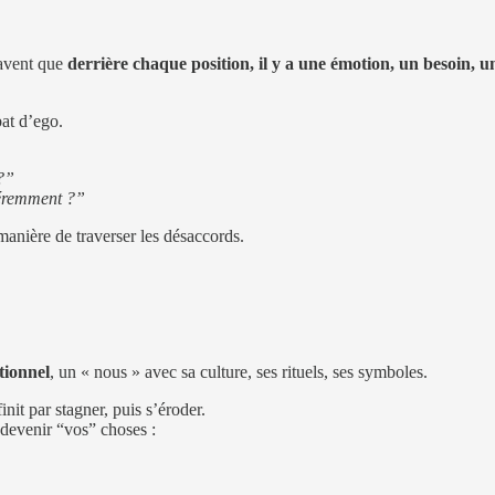
savent que
derrière chaque position, il y a une émotion, un besoin, u
at d’ego.
 ?”
féremment ?”
anière de traverser les désaccords.
tionnel
, un « nous » avec sa culture, ses rituels, ses symboles.
nit par stagner, puis s’éroder.
 devenir “vos” choses :