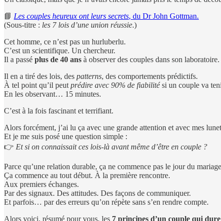
📘
Les couples heureux ont leurs secrets
, du Dr John Gottman.
(Sous-titre :
les 7 lois d’une union réussie
.)
Cet homme, ce n’est pas un hurluberlu.
C’est un scientifique. Un chercheur.
Il a passé
plus de 40 ans
à observer des couples dans son laboratoire. 
Il en a tiré des lois, des
patterns
, des comportements prédictifs.
À tel point qu’il peut
prédire avec 90% de fiabilité
si un couple va ten
En les observant… 15 minutes.
C’est à la fois fascinant et terrifiant.
Alors forcément, j’ai lu ça avec une grande attention et avec mes lune
Et je me suis posé une question simple :
👉
Et si on connaissait ces lois-là avant même d’être en couple ?
Parce qu’une relation durable, ça ne commence pas le jour du mariage
Ça commence au tout début. À la première rencontre.
Aux premiers échanges.
Par des signaux. Des attitudes. Des façons de communiquer.
Et parfois… par des erreurs qu’on répète sans s’en rendre compte.
Alors voici, résumé pour vous, les
7 principes d’un couple qui dure