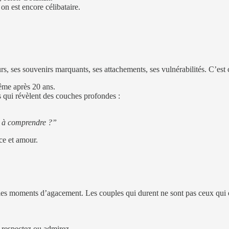
on est encore célibataire.
rs, ses souvenirs marquants, ses attachements, ses vulnérabilités. C’est 
ême après 20 ans.
s qui révèlent des couches profondes :
el à comprendre ?”
nce et amour.
les moments d’agacement. Les couples qui durent ne sont pas ceux qui é
 respectez ou admirez.