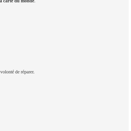
sa carte du monde
.
volonté de réparer.