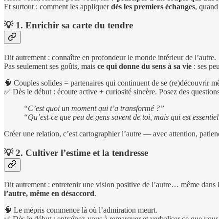
Et surtout : comment les appliquer
dès les premiers échanges
, quand 
💡 1. Enrichir sa carte du tendre
Dit autrement : connaître en profondeur le monde intérieur de l’autre.
Pas seulement ses goûts, mais
ce qui donne du sens à sa vie
: ses peu
🧠 Couples solides = partenaires qui continuent de se (re)découvrir m
✅ Dès le début : écoute active + curiosité sincère. Posez des question
“C’est quoi un moment qui t’a transformé ?”
“Qu’est-ce que peu de gens savent de toi, mais qui est essenti
Créer une relation, c’est cartographier l’autre — avec attention, patie
💡 2. Cultiver l’estime et la tendresse
Dit autrement : entretenir une vision positive de l’autre… même dans 
l’autre, même en désaccord
.
🧠 Le mépris commence là où l’admiration meurt.
✅ Dès le début : entraînez-vous à remarquer et verbaliser ce que vous