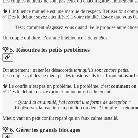
Les couples heureux ne sont pas ceux où chacun garde jalousement se
🧠 L’influence mutuelle est une marque de respect. Refuser tout compro
✅ Dès le début : soyez attentif(ve) à votre rigidité. Est-ce que vous 
Test : comment réagissez-vous quand il/elle propose autre chose
Un couple qui dure, c’est une intelligence à deux têtes.
💡
5. Résoudre les petits problèmes
Dit autrement : traiter les désaccords
tant qu’ils sont encore petits
.
Les couples solides ne nient pas les tensions : ils les affrontent
avant 
🧠 Le conflit n’est pas un problème. Le problème, c’est
comment on s
✅ Dès le début : osez exprimer un inconfort calmement.
“Quand tu as annulé, j’ai ressenti une forme de déception.”
Et observez la réaction : réparation ou déni ? Ou pire… retourn
Mieux vaut un petit conflit réparé qu’un faux calme installé.
💡
6. Gérer les grands blocages