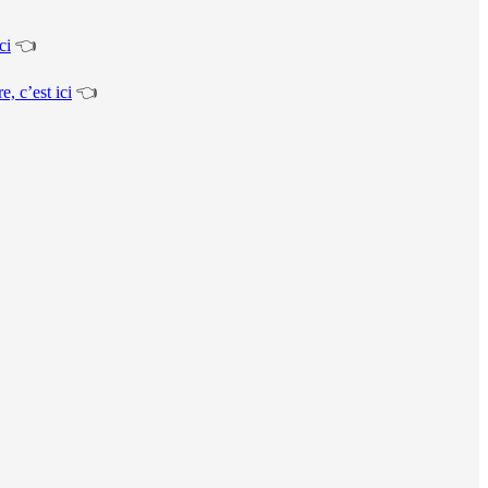
ci
👈
e, c’est ici
👈