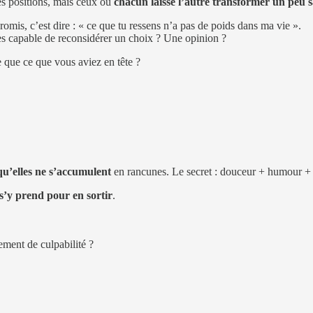
s positions, mais ceux où
chacun laisse l’autre transformer un peu 
mis, c’est dire : « ce que tu ressens n’a pas de poids dans ma vie ».
êtes capable de reconsidérer un choix ? Une opinion ?
 que ce que vous aviez en tête ?
qu’elles ne s’accumulent
en rancunes. Le secret : douceur + humour + 
’y prend pour en sortir
.
ement de culpabilité ?