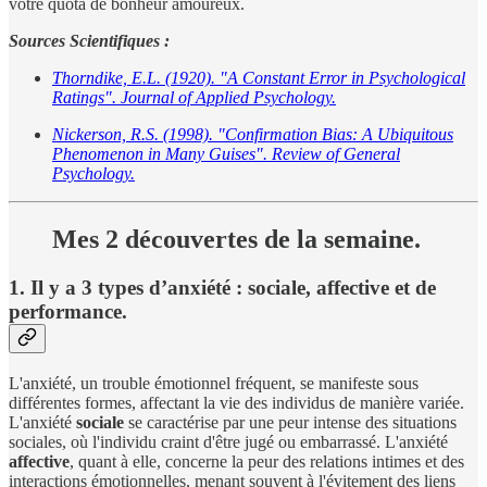
votre quota de bonheur amoureux.
Sources Scientifiques :
Thorndike, E.L. (1920). "A Constant Error in Psychological
Ratings". Journal of Applied Psychology.
Nickerson, R.S. (1998). "Confirmation Bias: A Ubiquitous
Phenomenon in Many Guises". Review of General
Psychology.
Mes 2 découvertes de la semaine.
1. Il y a 3 types d’anxiété : sociale, affective et de
performance.
L'anxiété, un trouble émotionnel fréquent, se manifeste sous
différentes formes, affectant la vie des individus de manière variée.
L'anxiété
sociale
se caractérise par une peur intense des situations
sociales, où l'individu craint d'être jugé ou embarrassé. L'anxiété
affective
, quant à elle, concerne la peur des relations intimes et des
interactions émotionnelles, menant souvent à l'évitement des liens