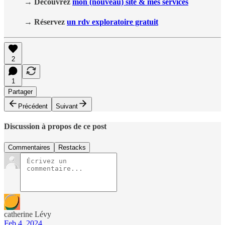
→ Découvrez
mon (nouveau) site & mes services
→ Réservez
un rdv exploratoire gratuit
2
1
Partager
Précédent
Suivant
Discussion à propos de ce post
Commentaires
Restacks
catherine Lévy
Feb 4, 2024