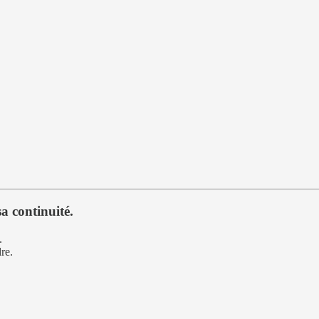
sa continuité.
.
re.