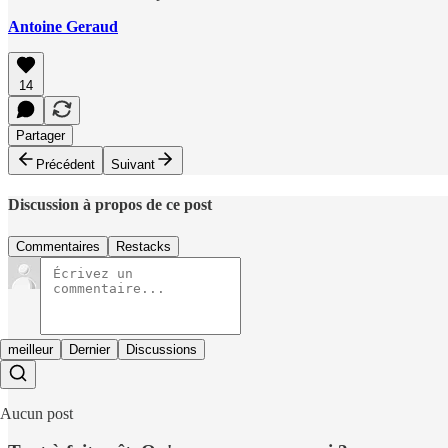
Antoine Geraud
14
Partager
Précédent
Suivant
Discussion à propos de ce post
Commentaires
Restacks
meilleur
Dernier
Discussions
Aucun post