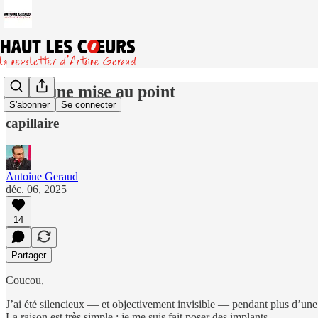
Juste une mise au point
S'abonner
Se connecter
capillaire
Antoine Geraud
déc. 06, 2025
14
Partager
Coucou,
J’ai été silencieux — et objectivement invisible — pendant plus d’un
La raison est très simple : je me suis fait poser des implants.