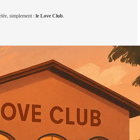
pelée, simplement :
le Love Club
.