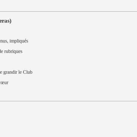
eras)
enus, impliqués
de rubriques
e grandir le Club
cœur