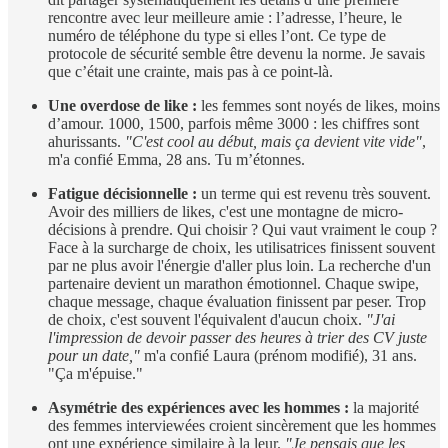
rencontre avec leur meilleure amie : l’adresse, l’heure, le
numéro de téléphone du type si elles l’ont. Ce type de
protocole de sécurité semble être devenu la norme. Je savais
que c’était une crainte, mais pas à ce point-là.
Une overdose de like :
les femmes sont noyés de likes, moins
d’amour. 1000, 1500, parfois même 3000 : les chiffres sont
ahurissants.
"C'est cool au début, mais ça devient vite vide"
,
m'a confié Emma, 28 ans. Tu m’étonnes.
Fatigue décisionnelle :
un terme qui est revenu très souvent.
Avoir des milliers de likes, c'est une montagne de micro-
décisions à prendre. Qui choisir ? Qui vaut vraiment le coup ?
Face à la surcharge de choix, les utilisatrices finissent souvent
par ne plus avoir l'énergie d'aller plus loin. La recherche d'un
partenaire devient un marathon émotionnel. Chaque swipe,
chaque message, chaque évaluation finissent par peser. Trop
de choix, c'est souvent l'équivalent d'aucun choix.
"J'ai
l'impression de devoir passer des heures à trier des CV juste
pour un date,"
m'a confié Laura (prénom modifié), 31 ans.
"Ça m'épuise."
Asymétrie des expériences avec les hommes :
la majorité
des femmes interviewées croient sincèrement que les hommes
ont une expérience similaire à la leur.
"Je pensais que les