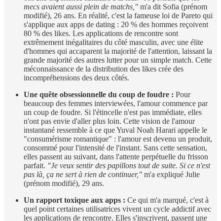
mecs avaient aussi plein de matchs,"
m'a dit Sofia (prénom
modifié), 26 ans. En réalité, c'est la fameuse loi de Pareto qui
s'applique aux apps de dating : 20 % des hommes reçoivent
80 % des likes. Les applications de rencontre sont
extrêmement inégalitaires du côté masculin, avec une élite
d'hommes qui accaparent la majorité de l'attention, laissant la
grande majorité des autres lutter pour un simple match. Cette
méconnaissance de la distribution des likes crée des
incompréhensions des deux côtés.
Une quête obsessionnelle du coup de foudre :
Pour
beaucoup des femmes interviewées, l'amour commence par
un coup de foudre. Si l'étincelle n'est pas immédiate, elles
n'ont pas envie d'aller plus loin. Cette vision de l'amour
instantané ressemble à ce que Yuval Noah Harari appelle le
"consumérisme romantique" : l'amour est devenu un produit,
consommé pour l'intensité de l'instant. Sans cette sensation,
elles passent au suivant, dans l'attente perpétuelle du frisson
parfait.
"Je veux sentir des papillons tout de suite. Si ce n'est
pas là, ça ne sert à rien de continuer,"
m'a expliqué Julie
(prénom modifié), 29 ans.
Un rapport toxique aux apps :
Ce qui m'a marqué, c'est à
quel point certaines utilisatrices vivent un cycle addictif avec
les applications de rencontre. Elles s'inscrivent, passent une