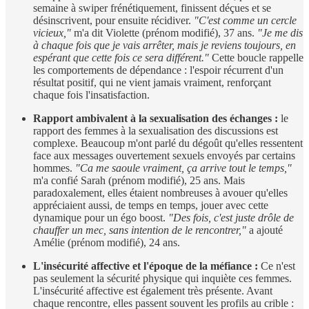
semaine à swiper frénétiquement, finissent déçues et se
désinscrivent, pour ensuite récidiver.
"C'est comme un cercle
vicieux,"
m'a dit Violette (prénom modifié), 37 ans.
"Je me dis
à chaque fois que je vais arrêter, mais je reviens toujours, en
espérant que cette fois ce sera différent."
Cette boucle rappelle
les comportements de dépendance : l'espoir récurrent d'un
résultat positif, qui ne vient jamais vraiment, renforçant
chaque fois l'insatisfaction.
Rapport ambivalent à la sexualisation des échanges :
le
rapport des femmes à la sexualisation des discussions est
complexe. Beaucoup m'ont parlé du dégoût qu'elles ressentent
face aux messages ouvertement sexuels envoyés par certains
hommes.
"Ca me saoule vraiment, ça arrive tout le temps,"
m'a confié Sarah (prénom modifié), 25 ans. Mais
paradoxalement, elles étaient nombreuses à avouer qu'elles
appréciaient aussi, de temps en temps, jouer avec cette
dynamique pour un égo boost.
"Des fois, c'est juste drôle de
chauffer un mec, sans intention de le rencontrer,"
a ajouté
Amélie (prénom modifié), 24 ans.
L'insécurité affective et l'époque de la méfiance :
Ce n'est
pas seulement la sécurité physique qui inquiète ces femmes.
L'insécurité affective est également très présente. Avant
chaque rencontre, elles passent souvent les profils au crible :