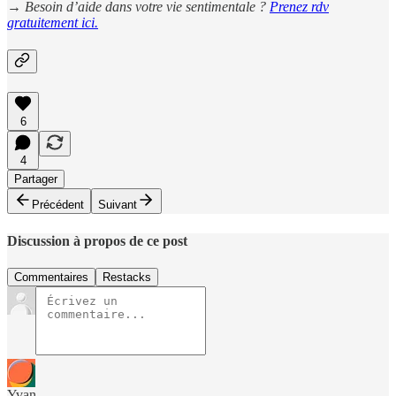
→ Besoin d’aide dans votre vie sentimentale ?
Prenez rdv
gratuitement ici.
6
4
Partager
Précédent
Suivant
Discussion à propos de ce post
Commentaires
Restacks
Yvan