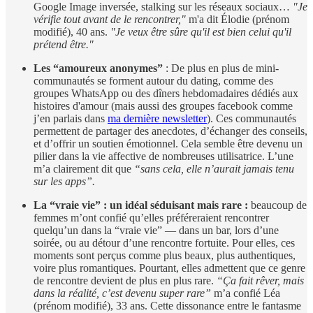
Google Image inversée, stalking sur les réseaux sociaux…
"Je
vérifie tout avant de le rencontrer,"
m'a dit Élodie (prénom
modifié), 40 ans.
"Je veux être sûre qu'il est bien celui qu'il
prétend être."
Les “amoureux anonymes”
: De plus en plus de mini-
communautés se forment autour du dating, comme des
groupes WhatsApp ou des dîners hebdomadaires dédiés aux
histoires d'amour (mais aussi des groupes facebook comme
j’en parlais dans
ma dernière newsletter
). Ces communautés
permettent de partager des anecdotes, d’échanger des conseils,
et d’offrir un soutien émotionnel. Cela semble être devenu un
pilier dans la vie affective de nombreuses utilisatrice. L’une
m’a clairement dit que
“sans cela, elle n’aurait jamais tenu
sur les apps”.
La “vraie vie” : un idéal séduisant mais rare :
beaucoup de
femmes m’ont confié qu’elles préféreraient rencontrer
quelqu’un dans la “vraie vie” — dans un bar, lors d’une
soirée, ou au détour d’une rencontre fortuite. Pour elles, ces
moments sont perçus comme plus beaux, plus authentiques,
voire plus romantiques. Pourtant, elles admettent que ce genre
de rencontre devient de plus en plus rare.
“Ça fait rêver, mais
dans la réalité, c’est devenu super rare”
m’a confié Léa
(prénom modifié), 33 ans. Cette dissonance entre le fantasme