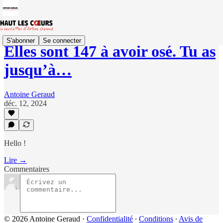
S'abonner
Se connecter
Elles sont 147 à avoir osé. Tu as
jusqu’à…
Antoine Geraud
déc. 12, 2024
Hello !
Lire →
Commentaires
© 2026 Antoine Geraud
·
Confidentialité
∙
Conditions
∙
Avis de