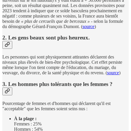
survenus sur le sol national) s’y était établi à + 56.000 personnes à
peine, soit un résultat quasiment nul. Les données provisoires pour
2023 tendent à indiquer que ce solde basculera prochainement en
négatif : comme plusieurs de ses voisins, la France aura bientôt
besoin de
«
plus de cercueils que de berceaux
»
- selon la formule
du démographe Gérard-François Dumont. (
source
)
2. Les gens beaux sont plus heureux.
Les personnes qui sont physiquement attirantes déclarent des
niveaux plus élevés de bien-être psychologique. Cet effet persiste
même lorsque l'on tient compte de l'éducation, du mariage, du
veuvage, du divorce, de la santé physique et du revenu. (
source
)
3. Les hommes plus tolérants que les femmes ?
Pourcentage de femmes et d'hommes qui déclarent qu'il est
"acceptable" que les femmes soient seins nus :
À la plage :
Femmes : 25%
Hommes : 54%