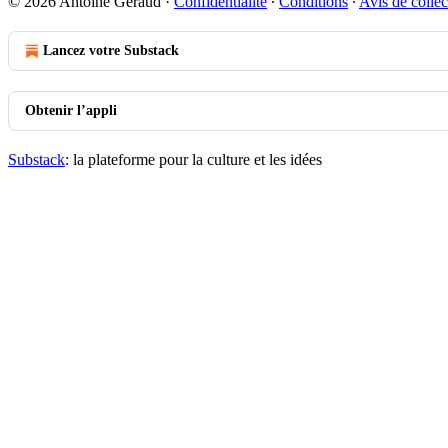
© 2026 Antoine Geraud
·
Confidentialité
∙
Conditions
∙
Avis de collec
Lancez votre Substack
Obtenir l’appli
Substack
: la plateforme pour la culture et les idées