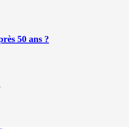
rès 50 ans ?
.