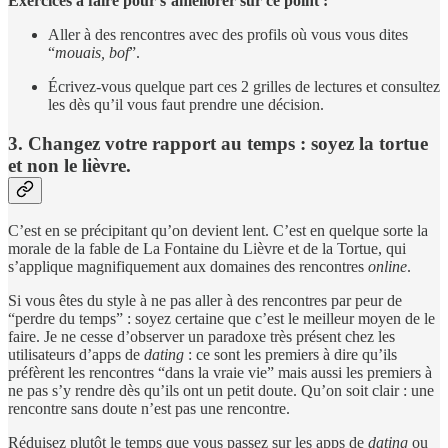
Exercices à faire pour s’améliorer sur ce point :
Aller à des rencontres avec des profils où vous vous dites
“
mouais, bof
”.
Écrivez-vous quelque part ces 2 grilles de lectures et consultez
les dès qu’il vous faut prendre une décision.
3. Changez votre rapport au temps : soyez la tortue
et non le lièvre.
C’est en se précipitant qu’on devient lent. C’est en quelque sorte la
morale de la fable de La Fontaine du Lièvre et de la Tortue, qui
s’applique magnifiquement aux domaines des rencontres
online
.
Si vous êtes du style à ne pas aller à des rencontres par peur de
“perdre du temps” : soyez certaine que c’est le meilleur moyen de le
faire. Je ne cesse d’observer un paradoxe très présent chez les
utilisateurs d’apps de
dating
: ce sont les premiers à dire qu’ils
préfèrent les rencontres “dans la vraie vie” mais aussi les premiers à
ne pas s’y rendre dès qu’ils ont un petit doute. Qu’on soit clair : une
rencontre sans doute n’est pas une rencontre.
Réduisez plutôt le temps que vous passez sur les apps de
dating
ou