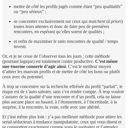
mettre de côté les profils jugés comme étant “peu qualitatifs”
ou “peu sérieux” ;
se concentrer exclusivement sur ceux qui
matchent
(
à priori
)
toutes leurs attentes et donc de faire peu de premières
rencontres, en espérant qu’elles soient de qualités ;
et enfin de maximiser le ratio rencontres de qualité / temps
investi.
Or, et je ne cesse de l’observer tous les jours : cette méthode
(pourtant logique) est totalement contre productive.
C’est même
une énorme connerie d’agir ainsi
. C’est le meilleur moyen
d’attirer les mauvais profils et de mettre de côté les bons ou plutôt
ceux avec du potentiel.
À trop se concentrer sur la recherche effrénée du profil “parfait”, le
risque est de s’auto-saboter, sans s’en rendre compte. À trop vouloir
s’assurer de la qualité d’une rencontre et d’un profil, cela ne laisse
plus aucune place au hasard, à l’étonnement, à l’incertitude, à la
surprise, à la rencontre, la vraie, celle avec une altérité.
Et j’irai même plus loin : y’a pas meilleure méthode pour attirer les
serial-séducteurs à tendance manipulatoire, ceux qui vous disent et
se comportent exactement comme vous le souhaitez et l’attendez,