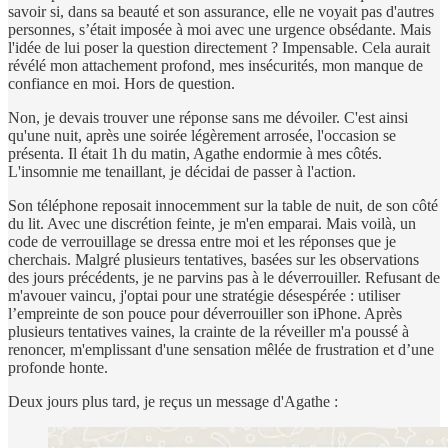
savoir si, dans sa beauté et son assurance, elle ne voyait pas d'autres
personnes, s’était imposée à moi avec une urgence obsédante. Mais
l'idée de lui poser la question directement ? Impensable. Cela aurait
révélé mon attachement profond, mes insécurités, mon manque de
confiance en moi. Hors de question.
Non, je devais trouver une réponse sans me dévoiler. C'est ainsi
qu'une nuit, après une soirée légèrement arrosée, l'occasion se
présenta. Il était 1h du matin, Agathe endormie à mes côtés.
L'insomnie me tenaillant, je décidai de passer à l'action.
Son téléphone reposait innocemment sur la table de nuit, de son côté
du lit. Avec une discrétion feinte, je m'en emparai. Mais voilà, un
code de verrouillage se dressa entre moi et les réponses que je
cherchais. Malgré plusieurs tentatives, basées sur les observations
des jours précédents, je ne parvins pas à le déverrouiller. Refusant de
m'avouer vaincu, j'optai pour une stratégie désespérée : utiliser
l’empreinte de son pouce pour déverrouiller son iPhone. Après
plusieurs tentatives vaines, la crainte de la réveiller m'a poussé à
renoncer, m'emplissant d'une sensation mêlée de frustration et d’une
profonde honte.
Deux jours plus tard, je reçus un message d'Agathe :