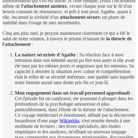
transformation qui s'en est suivie. À cette époque, j'étais l'incarnation
même de
l'attachement anxieux
, vivant chaque jour sur le fil d'un
besoin constant de réassurance, et prêt à tout pour. Agathe, quant à
elle, incarnait la sérénité d'un
attachement sécure
, un phare de
stabilité dans l'orage de mes incertitudes.
Cinq ans plus tard, je perçois maintenant clairement ce qui a été le
salut de notre relation, à travers le prisme éclairant de
la théorie de
l'attachement
:
La nature sécurisée d'Agathe
: Sa réaction face à mon
intrusion dans son intimité aurait pu être tout autre si elle avait
été mue par les mêmes peurs et angoisses que les miennes. Sa
capacité à aborder la situation avec calme et compréhension
était le reflet de sa sécurité intérieure, une qualité sans laquelle
notre histoire aurait sans doute pris fin ce jour-là.
Mon engagement dans un travail personnel approfondi
:
Cet épisode fut un catalyseur, me poussant à plonger dans les
profondeurs de la psychologie amoureuse et plus
particulièrement, dans l'étude de la théorie de l'attachement.
Ce voyage intellectuel et émotionnel, débuté par la découverte
hasardeuse d'une page
Wikipédia
, s'est ensuite étendu à une
multitude de lectures : des livres spécialisés, des études
empiriques et des analyses, m'offrant un nouveau langage
pour comprendre nos dynamiques relationnelles. Reconnaître