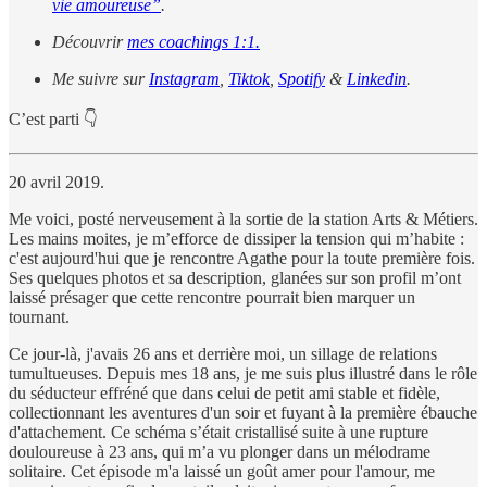
vie amoureuse”
.
Découvrir
mes coachings 1:1.
Me suivre sur
Instagram
,
Tiktok
,
Spotify
&
Linkedin
.
C’est parti 👇
20 avril 2019.
Me voici, posté nerveusement à la sortie de la station Arts & Métiers.
Les mains moites, je m’efforce de dissiper la tension qui m’habite :
c'est aujourd'hui que je rencontre Agathe pour la toute première fois.
Ses quelques photos et sa description, glanées sur son profil m’ont
laissé présager que cette rencontre pourrait bien marquer un
tournant.
Ce jour-là, j'avais 26 ans et derrière moi, un sillage de relations
tumultueuses. Depuis mes 18 ans, je me suis plus illustré dans le rôle
du séducteur effréné que dans celui de petit ami stable et fidèle,
collectionnant les aventures d'un soir et fuyant à la première ébauche
d'attachement. Ce schéma s’était cristallisé suite à une rupture
douloureuse à 23 ans, qui m’a vu plonger dans un mélodrame
solitaire. Cet épisode m'a laissé un goût amer pour l'amour, me