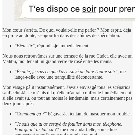
Mon cœur s'arrêta. De quoi voulait-elle me parler ? Mon esprit, déjà
en proie au doute, s'engouffra dans des abîmes de spéculation.
"Bien sûr"
, répondis-je immédiatement.
Nous nous retrouvâmes sur une terrasse de la rue Cadet, elle avec un
Malibu, moi tenant un grand verre de rosé entre les mains.
"Écoute, je sais ce que t'as essayé de faire l'autre soir"
, me
lança-t-elle avec une tranquillité déconcertante.
Mon visage pâlit instantanément. J'avais envisagé tous les scénarios
sauf celui-là. Je m'étais dit qu'elle m'aurait confronté immédiatement
si elle avait su, ou tout au moins le lendemain, mais certainement pas
deux jours après.
"Comment ça ?"
bégayai-je, tentant de masquer mon trouble.
"Je sais que tu as essayé de fouiller dans mon téléphone.
Pourquoi t’as fait ça ?"
me demanda-t-elle, son calme
contrastant avec l'orage qui grondait en moi.