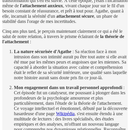
transformation qui s'en est suivie. À cette époque, j'étais l'incarnation
même de
l'attachement anxieux
, vivant chaque jour sur le fil d'un
besoin constant de réassurance, et prêt à tout pour. Agathe, quant à
elle, incarnait la sérénité d'un
attachement sécure
, un phare de
stabilité dans l'orage de mes incertitudes.
Cinq ans plus tard, je perçois maintenant clairement ce qui a été le
salut de notre relation, à travers le prisme éclairant de
la théorie de
l'attachement
:
La nature sécurisée d'Agathe
: Sa réaction face à mon
intrusion dans son intimité aurait pu être tout autre si elle avait
été mue par les mêmes peurs et angoisses que les miennes. Sa
capacité à aborder la situation avec calme et compréhension
était le reflet de sa sécurité intérieure, une qualité sans laquelle
notre histoire aurait sans doute pris fin ce jour-là.
Mon engagement dans un travail personnel approfondi
:
Cet épisode fut un catalyseur, me poussant à plonger dans les
profondeurs de la psychologie amoureuse et plus
particulièrement, dans l'étude de la théorie de l'attachement.
Ce voyage intellectuel et émotionnel, débuté par la découverte
hasardeuse d'une page
Wikipédia
, s'est ensuite étendu à une
multitude de lectures : des livres spécialisés, des études
empiriques et des analyses, m'offrant un nouveau langage
pour comprendre nos dynamiques relationnelles. Reconnaître