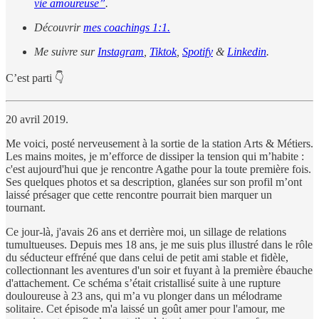
vie amoureuse”
.
Découvrir
mes coachings 1:1.
Me suivre sur
Instagram
,
Tiktok
,
Spotify
&
Linkedin
.
C’est parti 👇
20 avril 2019.
Me voici, posté nerveusement à la sortie de la station Arts & Métiers.
Les mains moites, je m’efforce de dissiper la tension qui m’habite :
c'est aujourd'hui que je rencontre Agathe pour la toute première fois.
Ses quelques photos et sa description, glanées sur son profil m’ont
laissé présager que cette rencontre pourrait bien marquer un
tournant.
Ce jour-là, j'avais 26 ans et derrière moi, un sillage de relations
tumultueuses. Depuis mes 18 ans, je me suis plus illustré dans le rôle
du séducteur effréné que dans celui de petit ami stable et fidèle,
collectionnant les aventures d'un soir et fuyant à la première ébauche
d'attachement. Ce schéma s’était cristallisé suite à une rupture
douloureuse à 23 ans, qui m’a vu plonger dans un mélodrame
solitaire. Cet épisode m'a laissé un goût amer pour l'amour, me