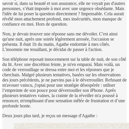
savoir si, dans sa beauté et son assurance, elle ne voyait pas d'autres
personnes, s’était imposée à moi avec une urgence obsédante. Mais
l'idée de lui poser la question directement ? Impensable. Cela aurait
révélé mon attachement profond, mes insécurités, mon manque de
confiance en moi. Hors de question.
Non, je devais trouver une réponse sans me dévoiler. C'est ainsi
qu'une nuit, après une soirée légèrement arrosée, l'occasion se
présenta. Il était 1h du matin, Agathe endormie à mes côtés.
L'insomnie me tenaillant, je décidai de passer à l'action.
Son téléphone reposait innocemment sur la table de nuit, de son côté
du lit. Avec une discrétion feinte, je m'en emparai. Mais voilà, un
code de verrouillage se dressa entre moi et les réponses que je
cherchais. Malgré plusieurs tentatives, basées sur les observations
des jours précédents, je ne parvins pas à le déverrouiller. Refusant de
m'avouer vaincu, j'optai pour une stratégie désespérée : utiliser
l’empreinte de son pouce pour déverrouiller son iPhone. Après
plusieurs tentatives vaines, la crainte de la réveiller m'a poussé à
renoncer, m'emplissant d'une sensation mêlée de frustration et d’une
profonde honte.
Deux jours plus tard, je reçus un message d'Agathe :