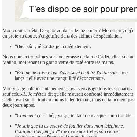
Mon cœur s'arrêta. De quoi voulait-elle me parler ? Mon esprit, déjà
en proie au doute, s'engouffra dans des abîmes de spéculation.
"Bien sûr"
, répondis-je immédiatement.
Nous nous retrouvâmes sur une terrasse de la rue Cadet, elle avec un
Malibu, moi tenant un grand verre de rosé entre les mains.
"Écoute, je sais ce que t'as essayé de faire l'autre soir"
, me
lança-t-elle avec une tranquillité déconcertante.
Mon visage pâlit instantanément. J'avais envisagé tous les scénarios
sauf celui-là. Je m'étais dit qu'elle m'aurait confronté immédiatement
si elle avait su, ou tout au moins le lendemain, mais certainement pas
deux jours après.
"Comment ça ?"
bégayai-je, tentant de masquer mon trouble.
"Je sais que tu as essayé de fouiller dans mon téléphone.
Pourquoi t’as fait ça ?"
me demanda-t-elle, son calme
contrastant avec l'orage qui grondait en moi.