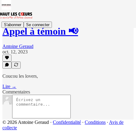
S'abonner
Se connecter
Appel à témoin 📢
Antoine Geraud
oct. 12, 2023
Coucou les lovers,
Lire →
Commentaires
© 2026 Antoine Geraud
·
Confidentialité
∙
Conditions
∙
Avis de
collecte