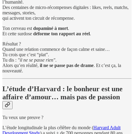
l’humanité.
Des centaines de micro-récompenses digitales : likes, reels, matchs,
messages, stories,
qui activent ton circuit de récompense.
Ton cerveau est
dopaminé à mort
.
Et cette surdose
déforme ton rapport au réel
.
Résultat ?
Quand une relation commence de façon calme et saine…
Tu crois que c’est “plat”.
Tu dis :
"il ne se passe rien"
.
Alors qu’en réalité,
il ne se passe pas de drame
. Et c’est ça, la
nouveauté.
L’étude d’Harvard : le bonheur est une
affaire d’amour… mais pas de passion
Tu veux une preuve ?
L’étude longitudinale la plus célèbre du monde (
Harvard Adult
Development Study
) a suivi + de 700 personnes pendant 80 ans.