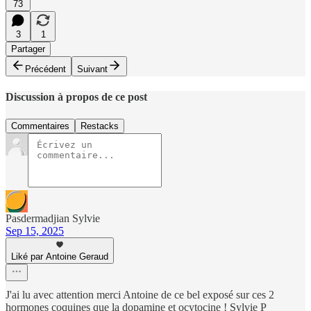
73
3
1
Partager
Précédent
Suivant
Discussion à propos de ce post
Commentaires
Restacks
Pasdermadjian Sylvie
Sep 15, 2025
Liké par Antoine Geraud
J'ai lu avec attention merci Antoine de ce bel exposé sur ces 2
hormones coquines que la dopamine et ocytocine ! Sylvie P