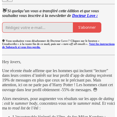
👋 Si quelqu’un vous a transféré cette édition et que vous
souhaitez vous inscrire à la newsletter de
Docteur Love :
S'abonner
🛑 Vous souhaitez vous désabonner de Docteur Love ? Cliquez sur le bouton
«
Unsubscribe »
à la toute fin de ce mail, puis sur
« turn off all emails »
.
Voici les instructions
de Substack si vous êtes perdu.
Hey
lovers
,
Une récente étude affirme que les hommes qui incluent “lecture”
dans leurs centres d’intérêt sur leur profil d’app de
dating
reçoivent
19% de messages en plus que ceux ne le précisant pas. Mais
attention, ici on ne parle pas d’Harry Potter ! Les hommes citant cet
ouvrage dans leur profil obtiennent -55% de messages. 😳
Alors messieurs, pour augmenter vos résultats sur les apps de
dating
:
exit
le
summer body
, concentrez-vous sur le
summer mind
. Et voici
ma
to read list
de l’été :
L’insoutenable légèreté de l’être, de feu Milan Kundera ;