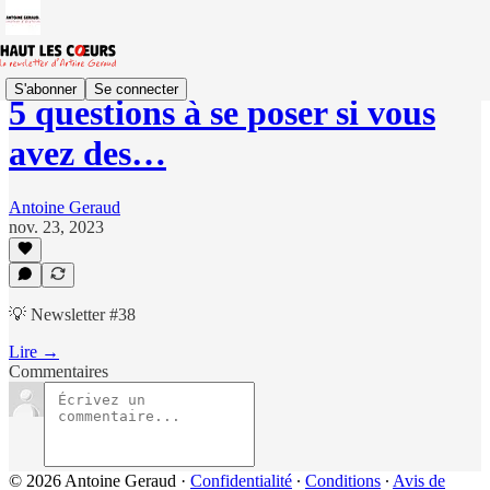
S'abonner
Se connecter
5 questions à se poser si vous
avez des…
Antoine Geraud
nov. 23, 2023
💡 Newsletter #38
Lire →
Commentaires
© 2026 Antoine Geraud
·
Confidentialité
∙
Conditions
∙
Avis de