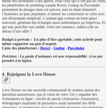
même des invitations à des apéros. Pour ceux qui n’ont pas de chien,
les plateformes de petsitting comme Rover, Gudog ou Pawshake
permettent de plonger dans cet univers, tout en étant rémunéré.
Choisissez un parc populaire, et laissez les connexions se créer avec
une désarmante simplicité. L’animal agit comme un brise-glace
universel, générant des échanges aussi authentiques qu’imprévus. Et
qui sait, peut-être une amitié, voire une romance, naîtra-t-elle au
détour d’une allée ?
Budget à prévoir : En plus d’être agréable, cette activité peut
même rapporter un peu d’argent.
Liens des plateformes :
Rover
-
Gudog
-
Pawshake
Précision : La garde d’animaux est une responsabilité ; à ne pas
prendre à la légère.
4. Rejoignez la Love House
Love House est une nouvelle communauté de soutien autour des
questions amoureuses, que je viens de créer. On y organise des
événements en ligne : cercles de parole (Amoureux Anonymes),
témoignages inspirants de personnes ayant surmonté des défis
amoureux, et masterclass avec des experts reconnus (psychologues,