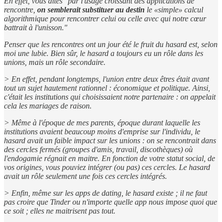
En effet, vous dites "par l'usage croissant des applications de
rencontre,
on semblerait substituer au destin
le «simple» calcul
algorithmique pour rencontrer celui ou celle avec qui notre cœur
battrait à l'unisson."
Penser que les rencontres ont un jour été le fruit du hasard est, selon
moi une lubie. Bien sûr, le hasard a toujours eu un rôle dans les
unions, mais un rôle secondaire.
> En effet, pendant longtemps, l'union entre deux êtres était avant
tout un sujet hautement rationnel : économique et politique. Ainsi,
c'était les institutions qui choisissaient notre partenaire : on appelait
cela les mariages de raison.
> Même à l'époque de mes parents, époque durant laquelle les
institutions avaient beaucoup moins d'emprise sur l'individu, le
hasard avait un faible impact sur les unions : on se rencontrait dans
des cercles fermés (groupes d'amis, travail, discothèques) où
l'endogamie régnait en maitre. En fonction de votre statut social, de
vos origines, vous pouviez intégrer (ou pas) ces cercles. Le hasard
avait un rôle seulement une fois ces cercles intégrés.
> Enfin, même sur les apps de dating, le hasard existe ; il ne faut
pas croire que Tinder ou n'importe quelle app nous impose quoi que
ce soit ; elles ne maitrisent pas tout.