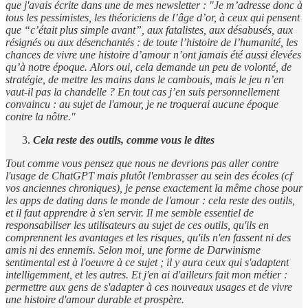
que j'avais écrite dans une de mes newsletter : "Je m’adresse donc à
tous les pessimistes, les théoriciens de l’âge d’or, à ceux qui pensent
que “c’était plus simple avant”, aux fatalistes, aux désabusés, aux
résignés ou aux désenchantés : de toute l’histoire de l’humanité, les
chances de vivre une histoire d’amour n’ont jamais été aussi élevées
qu’à notre époque. Alors oui, cela demande un peu de volonté, de
stratégie, de mettre les mains dans le cambouis, mais le jeu n’en
vaut-il pas la chandelle ? En tout cas j’en suis personnellement
convaincu : au sujet de l'amour, je ne troquerai aucune époque
contre la nôtre."
Cela reste des outils, comme vous le dites
Tout comme vous pensez que nous ne devrions pas aller contre
l'usage de ChatGPT mais plutôt l'embrasser au sein des écoles (cf
vos anciennes chroniques), je pense exactement la même chose pour
les apps de dating dans le monde de l'amour : cela reste des outils,
et il faut apprendre à s'en servir. Il me semble essentiel de
responsabiliser les utilisateurs au sujet de ces outils, qu'ils en
comprennent les avantages et les risques, qu'ils n'en fassent ni des
amis ni des ennemis. Selon moi, une forme de Darwinisme
sentimental est à l'oeuvre à ce sujet ; il y aura ceux qui s'adaptent
intelligemment, et les autres. Et j'en ai d'ailleurs fait mon métier :
permettre aux gens de s'adapter à ces nouveaux usages et de vivre
une histoire d'amour durable et prospère.