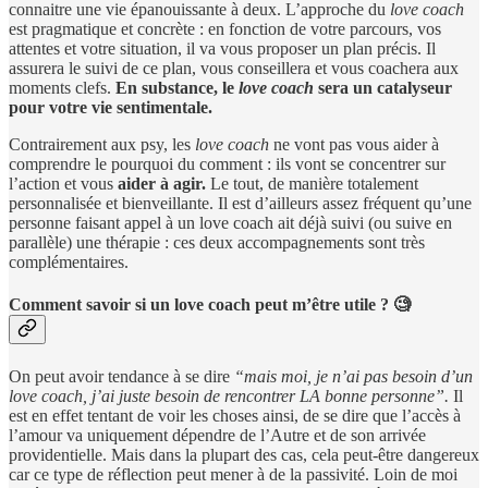
connaitre une vie épanouissante à deux. L’approche du
love coach
est pragmatique et concrète : en fonction de votre parcours, vos
attentes et votre situation, il va vous proposer un plan précis. Il
assurera le suivi de ce plan, vous conseillera et vous coachera aux
moments clefs.
En substance, le
love coach
sera un catalyseur
pour votre vie sentimentale.
Contrairement aux psy, les
love coach
ne vont pas vous aider à
comprendre le pourquoi du comment : ils vont se concentrer sur
l’action et vous
aider à agir.
Le tout, de manière totalement
personnalisée et bienveillante. Il est d’ailleurs assez fréquent qu’une
personne faisant appel à un love coach ait déjà suivi (ou suive en
parallèle) une thérapie : ces deux accompagnements sont très
complémentaires.
Comment savoir si un love coach peut m’être utile ? 🧐
On peut avoir tendance à se dire
“mais moi, je n’ai pas besoin d’un
love coach, j’ai juste besoin de rencontrer LA bonne personne”.
Il
est en effet tentant de voir les choses ainsi, de se dire que l’accès à
l’amour va uniquement dépendre de l’Autre et de son arrivée
providentielle. Mais dans la plupart des cas, cela peut-être dangereux
car ce type de réflection peut mener à de la passivité. Loin de moi