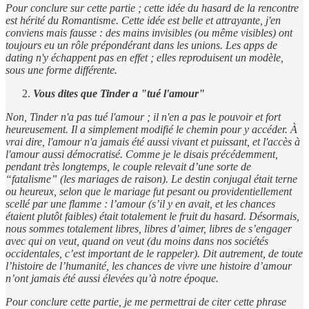
Pour conclure sur cette partie ; cette idée du hasard de la rencontre
est hérité du Romantisme. Cette idée est belle et attrayante, j'en
conviens mais fausse : des mains invisibles (ou même visibles) ont
toujours eu un rôle prépondérant dans les unions. Les apps de
dating n'y échappent pas en effet ; elles reproduisent un modèle,
sous une forme différente.
Vous dites que Tinder a "tué l'amour"
Non, Tinder n'a pas tué l'amour ; il n'en a pas le pouvoir et fort
heureusement. Il a simplement modifié le chemin pour y accéder. À
vrai dire, l'amour n'a jamais été aussi vivant et puissant, et l'accès à
l'amour aussi démocratisé. Comme je le disais précédemment,
pendant très longtemps, le couple relevait d’une sorte de
“fatalisme” (les mariages de raison). Le destin conjugal était terne
ou heureux, selon que le mariage fut pesant ou providentiellement
scellé par une flamme : l’amour (s’il y en avait, et les chances
étaient plutôt faibles) était totalement le fruit du hasard. Désormais,
nous sommes totalement libres, libres d’aimer, libres de s’engager
avec qui on veut, quand on veut (du moins dans nos sociétés
occidentales, c’est important de le rappeler). Dit autrement, de toute
l’histoire de l’humanité, les chances de vivre une histoire d’amour
n’ont jamais été aussi élevées qu’à notre époque.
Pour conclure cette partie, je me permettrai de citer cette phrase