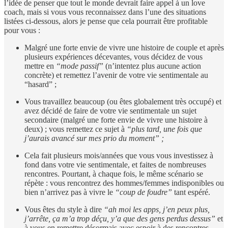
l’idée de penser que tout le monde devrait faire appel à un love
coach, mais si vous vous reconnaissez dans l’une des situations
listées ci-dessous, alors je pense que cela pourrait être profitable
pour vous :
Malgré une forte envie de vivre une histoire de couple et après
plusieurs expériences décevantes, vous décidez de vous
mettre en
“mode passif”
(n’intentez plus aucune action
concrète) et remettez l’avenir de votre vie sentimentale au
“hasard” ;
Vous travaillez beaucoup (ou êtes globalement très occupé) et
avez décidé de faire de votre vie sentimentale un sujet
secondaire (malgré une forte envie de vivre une histoire à
deux) ; vous remettez ce sujet à
“plus tard, une fois que
j’aurais avancé sur mes prio du moment” ;
Cela fait plusieurs mois/années que vous vous investissez à
fond dans votre vie sentimentale, et faites de nombreuses
rencontres. Pourtant, à chaque fois, le même scénario se
répète : vous rencontrez des hommes/femmes indisponibles ou
bien n’arrivez pas à vivre le
“coup de foudre”
tant espéré.
Vous êtes du style à dire
“ah moi les apps, j’en peux plus,
j’arrête, ça m’a trop déçu, y’a que des gens perdus dessus”
et
à vous en remettre désormais avec espoir à des rencontres