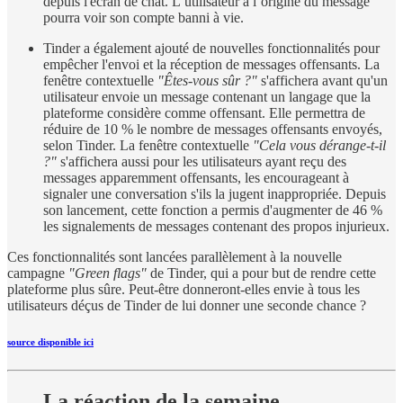
depuis l'écran de chat. L’utilisateur à l’origine du message
pourra voir son compte banni à vie.
Tinder a également ajouté de nouvelles fonctionnalités pour
empêcher l'envoi et la réception de messages offensants. La
fenêtre contextuelle
"Êtes-vous sûr ?"
s'affichera avant qu'un
utilisateur envoie un message contenant un langage que la
plateforme considère comme offensant. Elle permettra de
réduire de 10 % le nombre de messages offensants envoyés,
selon Tinder. La fenêtre contextuelle
"Cela vous dérange-t-il
?"
s'affichera aussi pour les utilisateurs ayant reçu des
messages apparemment offensants, les encourageant à
signaler une conversation s'ils la jugent inappropriée. Depuis
son lancement, cette fonction a permis d'augmenter de 46 %
les signalements de messages contenant des propos injurieux.
Ces fonctionnalités sont lancées parallèlement à la nouvelle
campagne
"Green flags"
de Tinder, qui a pour but de rendre cette
plateforme plus sûre. Peut-être donneront-elles envie à tous les
utilisateurs déçus de Tinder de lui donner une seconde chance ?
source disponible ici
La réaction de la semaine