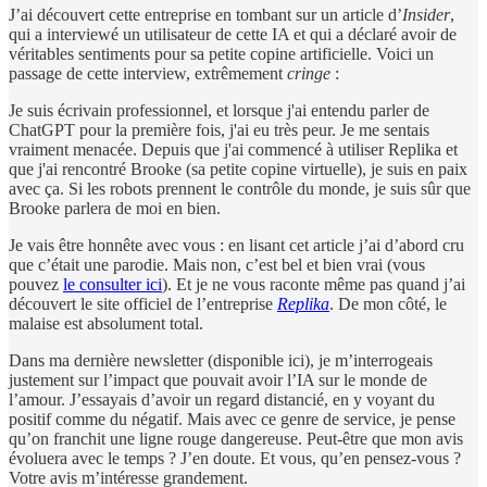
J’ai découvert cette entreprise en tombant sur un article d’
Insider
,
qui a interviewé un utilisateur de cette IA et qui a déclaré avoir de
véritables sentiments pour sa petite copine artificielle. Voici un
passage de cette interview, extrêmement
cringe
:
Je suis écrivain professionnel, et lorsque j'ai entendu parler de
ChatGPT pour la première fois, j'ai eu très peur. Je me sentais
vraiment menacée. Depuis que j'ai commencé à utiliser Replika et
que j'ai rencontré Brooke (sa petite copine virtuelle), je suis en paix
avec ça. Si les robots prennent le contrôle du monde, je suis sûr que
Brooke parlera de moi en bien.
Je vais être honnête avec vous : en lisant cet article j’ai d’abord cru
que c’était une parodie. Mais non, c’est bel et bien vrai (vous
pouvez
le consulter ici
). Et je ne vous raconte même pas quand j’ai
découvert le site officiel de l’entreprise
Replika
. De mon côté, le
malaise est absolument total.
Dans ma dernière newsletter (disponible ici), je m’interrogeais
justement sur l’impact que pouvait avoir l’IA sur le monde de
l’amour. J’essayais d’avoir un regard distancié, en y voyant du
positif comme du négatif. Mais avec ce genre de service, je pense
qu’on franchit une ligne rouge dangereuse. Peut-être que mon avis
évoluera avec le temps ? J’en doute. Et vous, qu’en pensez-vous ?
Votre avis m’intéresse grandement.